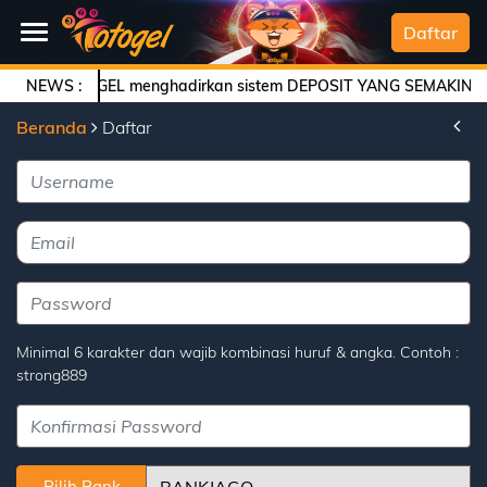
SELAMAT DATANG
Daftar
NEWS :
TOTOGEL menghadirkan sistem DEPOSIT YANG SEMAKIN MUDAH D
Beranda
Beranda
Daftar
Daftar
Togel
Live
Casino
Slot
Games
Minimal 6 karakter dan wajib kombinasi huruf & angka. Contoh :
strong889
Arcade
Deposit
History
Pilih Bank