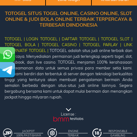
TOTOGEL SITUS TOGEL ONLINE, CASINO ONLINE, SLOT
ONLINE & JUDI BOLA ONLINE TERBAIK TERPERCAYA &
TERBESAR DIINDONESIA
TOTOGEL |
LOGIN TOTOGEL |
DAFTAR TOTOGEL |
TOTOGEL SLOT |
TOTOGEL BOLA |
TOTOGEL CASINO |
TOTOGEL PARLAY |
LINK
ALTERNATIF TOTOGEL |
TOTOGEL adalah situs judi online terbaik dan
terpercaya. Menyediakan permainan judi terlengkap seperti togel, slot,
sportsbook, dan live casino. TOTOGEL menjamin 100% kerahasiaan
dan keamanan data untuk semua privasi para member setia kami.
Situs kami berdiri dan terbentuk di server dengan teknologi berkualitas
tinggi yang tentunya akan membuat pengalaman bermain Anda
semakin berbeda dengan situs-situs judi online lainnya. Segera
bergabung bersama kami untuk dapat mulai bermain dan menangkan
jackpot hingga milyaran rupiah.
License :
JACKPOT
ENGINE
RESPONSIBLE
100% PASTI BAYAR
TERBAIK
GAMBLING