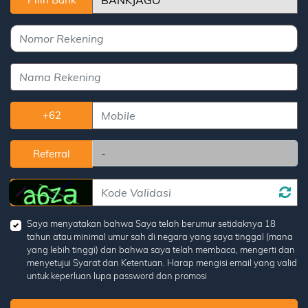
Referral
Promosi
+62
Hubungi
Kami
Referral
Download
026 ©
OTOGEL
l right
Saya menyatakan bahwa Saya telah berumur setidaknya 18
eserved
tahun atau minimal umur sah di negara yang saya tinggal (mana
yang lebih tinggi) dan bahwa saya telah membaca, mengerti dan
menyetujui Syarat dan Ketentuan. Harap mengisi email yang valid
untuk keperluan lupa password dan promosi